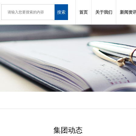
搜索
首页
关于我们
新闻资
集团动态