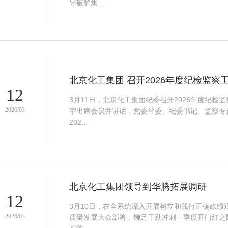
导破解集...
北京化工集团 召开2026年度纪检监察
12
3月11日，北京化工集团纪委召开2026年度纪检
2026/03
宇出席会议并讲话，党委常委、纪委书记、监察专
202...
北京化工集团领导到华腾拓展调研
12
3月10日，在全系统深入开展树立和践行正确政绩观
2026/03
质量发展大会部署，铆足干劲冲刺一季度开门红之