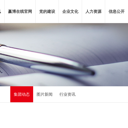
讯
赢博在线官网
党的建设
企业文化
人力资源
信息公开
集团动态
图片新闻
行业资讯