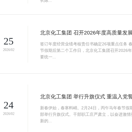
长陈...
北京化工集团 召开2026年度高质量发
25
签订年度经营业绩考核责任书确定26项重点任务 春
2026/02
节假期后第二个工作日，北京化工集团召开2026
要统一...
北京化工集团 举行升旗仪式 重温入党
24
新春伊始，春寒料峭。2月24日，丙午马年春节假
2026/02
部举行升旗仪式。干部职工庄严肃立，以奋进激情
新的...